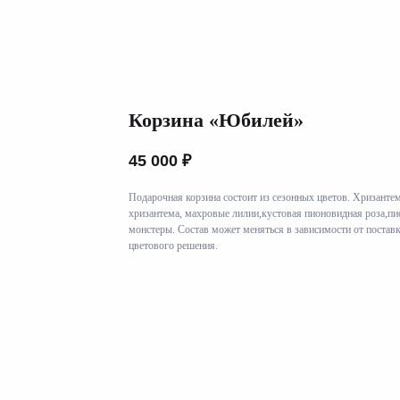
Корзина «Юбилей»
45 000
₽
Подарочная корзина состоит из сезонных цветов. Хризантем
хризантема, махровые лилии,кустовая пионовидная роза,пио
монстеры. Состав может меняться в зависимости от поставк
цветового решения.