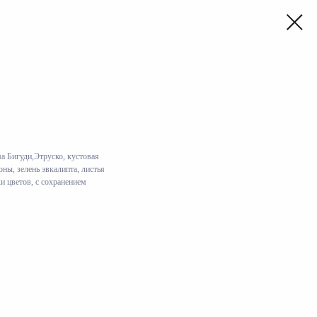
а Бигуди,Этруско, кустовая
ны, зелень эвкалипта, листья
и цветов, с сохранением