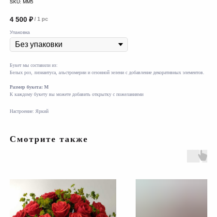
SKU:
MM5
4 500
₽
/
1 pc
Упаковка
Букет мы составили из:
Белых роз, лизиантуса, альстромерии и сезонной зелени с добавление декоративных элементов.
Размер букета: М
К каждому букету вы можете добавить открытку с пожеланиями
Настроение: Яркий
Смотрите также