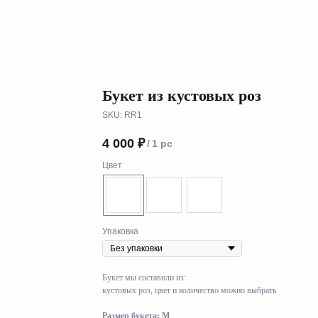
Букет из кустовых роз
SKU:
RR1
4 000
₽
/
1 pc
Цвет
Упаковка
Букет мы составили из:
кустовых роз, цвет и количество можно выбрать
Размер букета: М