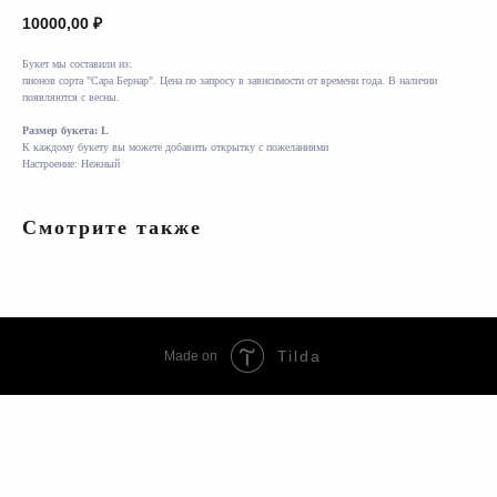
10000,00
₽
Букет мы составили из:
пионов сорта "Сара Бернар". Цена по запросу в зависимости от времени года. В наличии
появляются с весны.
Размер букета: L
К каждому букету вы можете добавить открытку с пожеланиями
Настроение: Нежный
Смотрите также
Tilda
Made on