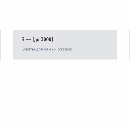
S — [до 3000]
Букеты для самых близких