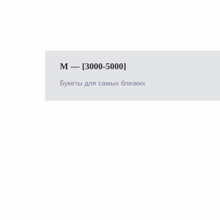
M — [3000-5000]
Букеты для самых близких