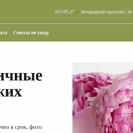
315-95-27
·
Загородный проспект, 3
лата
Советы по уходу
тичные
жих
чно в срок, фото