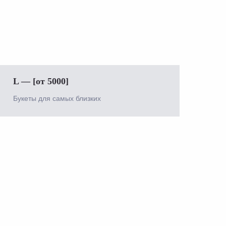
L — [от 5000]
Букеты для самых близких